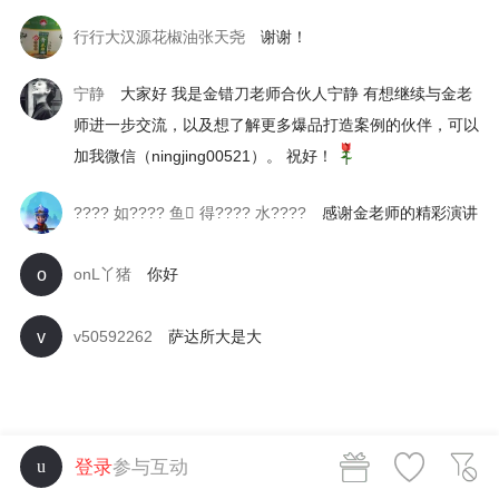
行行大汉源花椒油张天尧
谢谢！
宁静
大家好 我是金错刀老师合伙人宁静 有想继续与金老
师进一步交流，以及想了解更多爆品打造案例的伙伴，可以
加我微信（ningjing00521）。 祝好！
???? 如???? 鱼 得???? 水????
感谢金老师的精彩演讲
o
onL丫猪
你好
v
v50592262
萨达所大是大
登录
参与互动
u