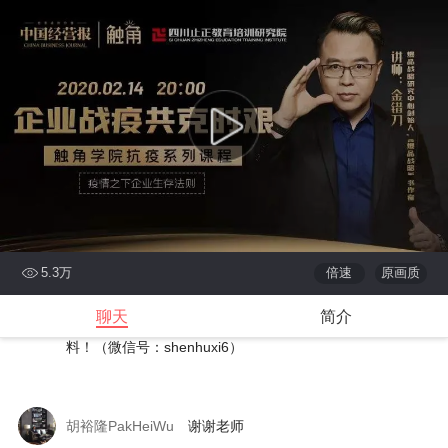
各位学习聆听！
下次课程预告：2月15日（周六）15:00中南财经政法大学
工商管理学院经贸系教授田毕飞主讲《突发公共卫生事件下
的创新创业》，请持续关注！也欢迎加入学习群获取更多资
料！（微信号：shenhuxi6）
《中国经营报》听课助手
金错刀老师讲课到此结束，感谢
各位学习聆听！
下次课程预告：2月15日（周六）15:00中南财经政法大学
5.3万
倍速
原画质
工商管理学院经贸系教授田毕飞主讲《突发公共卫生事件下
聊天
简介
的创新创业》，请持续关注！也欢迎加入学习群获取更多资
料！（微信号：shenhuxi6）
胡裕隆PakHeiWu
谢谢老师