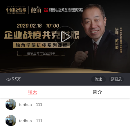
v56221450
11
v56221450
@金智教育-毛周斌18925580386:
2222
B-63-刘培法
1
v
v62880147
看不到啊
v
v64726948
可以
5.5万
倍速
原画质
v
v64726948
能
聊天
简介
terihua
111
terihua
111